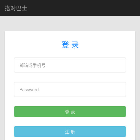
搭对巴士
登 录
登 录
注 册